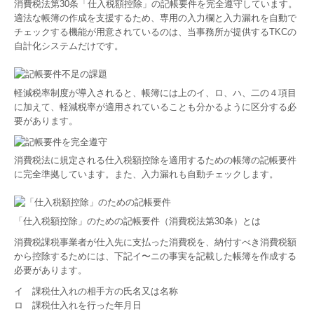
消費税法第30条「仕入税額控除」の記帳要件を完全遵守しています。
適法な帳簿の作成を支援するため、専用の入力欄と入力漏れを自動で
チェックする機能が用意されているのは、当事務所が提供するTKCの
自計化システムだけです。
軽減税率制度が導入されると、帳簿には上のイ、ロ、ハ、二の４項目
に加えて、軽減税率が適用されていることも分かるように区分する必
要があります。
消費税法に規定される仕入税額控除を適用するための帳簿の記帳要件
に完全準拠しています。また、入力漏れも自動チェックします。
「仕入税額控除」のための記帳要件（消費税法第30条）とは
消費税課税事業者が仕入先に支払った消費税を、納付すべき消費税額
から控除するためには、下記イ〜ニの事実を記載した帳簿を作成する
必要があります。
イ 課税仕入れの相手方の氏名又は名称
ロ 課税仕入れを行った年月日