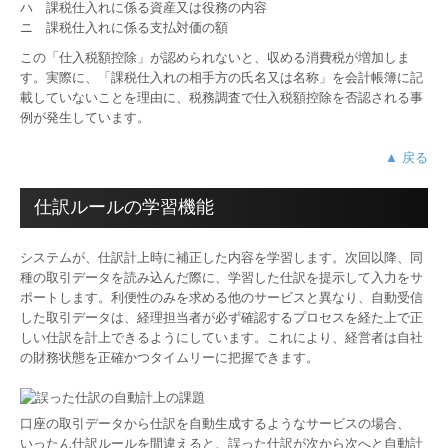
ハ 課税仕入れに係る資産又は役務の内容
ニ 課税仕入れに係る支払対価の額
この「仕入税額控除」が認められないと、収める消費税が増加しま
す。実際に、「課税仕入れの相手方の氏名又は名称」を会計帳簿に記
載していないことを理由に、税務調査で仕入税額控除を否認される事
例が発生しています。
▲ 戻る
仕訳ルールの学習機能
システムが、仕訳計上時に補正した内容を学習します。次回以降、同
種の取引データを読み込んだ際に、学習した仕訳を提示して入力をサ
ポートします。利便性のみを求める他のサービスと異なり、自動受信
した取引データは、経理担当者が必ず確認するプロセスを経た上で正
しい仕訳を計上できるようにしています。これにより、経営者は自社
の財務状態を正確かつタイムリーに把握できます。
口座の取引データから仕訳を自動生成するようなサービスの場合、
いったん仕訳ルールを間違えると、誤った仕訳が次から次へと自動計