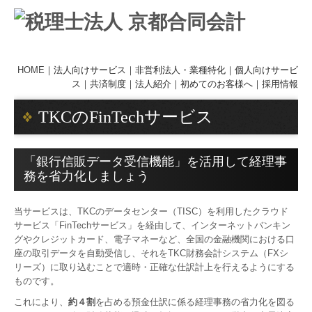
HOME
｜
法人向けサービス
｜
非営利法人・業種特化
｜
個人向けサービ
ス｜
共済制度
｜
法人紹介
｜
初めてのお客様へ｜
採用情報
TKCのFinTechサービス
「銀行信販データ受信機能」を活用して経理事
務を省力化しましょう
当サービスは、TKCのデータセンター（TISC）を利用したクラウド
サービス「FinTechサービス」を経由して、インターネットバンキン
グやクレジットカード、電子マネーなど、全国の金融機関における口
座の取引データを自動受信し、それをTKC財務会計システム（FXシ
リーズ）に取り込むことで適時・正確な仕訳計上を行えるようにする
ものです。
これにより、
約４割
を占める預金仕訳に係る経理事務の省力化を図る