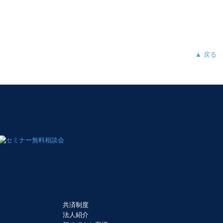
▲ 戻る
共済制度
法人紹介